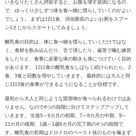
いきなりたくさん摂取すると、お腹を壊す原因になるの
で、ゆっくり少しずつ体を食べ物に慣らしていくのがよい
でしょう。 まずは1日1食、消化吸収のよいお粥をスプー
ン1さじからスタートしてみましょう。
離乳食の目的は、体に食べ物を慣らしていくだけではな
く、食材を飲み込んだり、舌で潰したり、歯茎で噛む練習
をしたりと、食事に必要な体の動きも身につけていく目的
があります。 1日1食の離乳食をしばらく続けられたら、2
食、3食と回数を増やしていきます。 最終的には大人と同
じ1日3食の食事ができるようになることが目標です。
最初から大人と同じような固形物が食べられるわけではあ
りません。なので4つの段階に分けてステップアップして
いきます。 生後5～6カ月の初期、7～8カ月の中期、9～
11カ月の後期、1歳～1歳6カ月の完了期の4つの段階で
す。離乳食の初期はドロドロのペースト状のものを噛まず