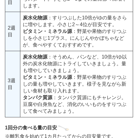
目
します。
炭水化物源
：すりつぶした10倍がゆの量をさら
に増やします。小さじ2～4位が目安です。
2週
ビタミン・ミネラル源
：野菜や果物のすりつぶ
目
しを小さじ1プラス。にんじんやかぼちゃなど
が、食べやすくておすすめです。
炭水化物源
：そうめん、パンなど、10倍がゆ以
外の炭水化物源にトライしていきましょう。量
も増やしていきましょう。
ビタミン・ミネラル源
：野菜や果物のすりつぶ
3週
しの量も増やしていきます。様子を見ながら新
目
しい食材も取り入れます。
タンパク質源
：タンパク質源にもチャレンジ。
豆腐や白身魚など、消化のいいものをすりつぶ
して食べてみましょう。
1回分の食べる量の目安
※離乳食を始めて1カ月たってからの目安量です。