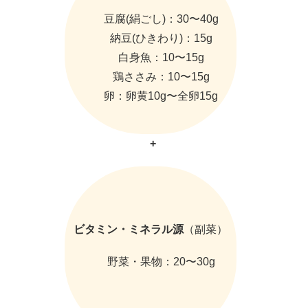
豆腐(絹ごし)：30〜40g
納豆(ひきわり)：15g
白身魚：10〜15g
鶏ささみ：10〜15g
卵：卵黄10g〜全卵15g
+
ビタミン・ミネラル源
（副菜）
野菜・果物：20〜30g