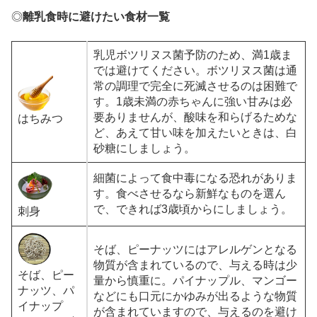
◎
離乳食時に避けたい食材一覧
乳児ボツリヌス菌予防のため、満1歳ま
では避けてください。ボツリヌス菌は通
常の調理で完全に死滅させるのは困難で
す。1歳未満の赤ちゃんに強い甘みは必
要ありませんが、酸味を和らげるためな
はちみつ
ど、あえて甘い味を加えたいときは、白
砂糖にしましょう。
細菌によって食中毒になる恐れがありま
す。食べさせるなら新鮮なものを選ん
で、できれば3歳頃からにしましょう。
刺身
そば、ピーナッツにはアレルゲンとなる
物質が含まれているので、与える時は少
そば、ピー
量から慎重に。パイナップル、マンゴー
ナッツ、パ
などにも口元にかゆみが出るような物質
イナップ
が含まれていますので、与えるのを避け