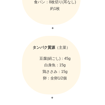
食パン：8枚切り(耳なし)
約1枚
+
タンパク質源
（主菜）
豆腐(絹ごし)：45g
白身魚：15g
鶏ささみ：15g
卵：全卵1/2個
+