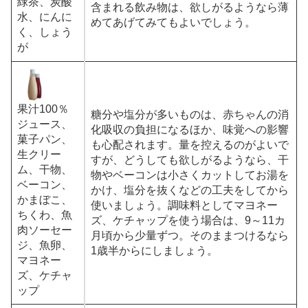
緑茶、炭酸
含まれる飲み物は、欲しがるようなら薄
水、にんに
めてあげてみてもよいでしょう。
く、しょう
が
果汁100％
糖分や塩分が多いものは、赤ちゃんの消
ジュース、
化吸収の負担になるほか、味覚への影響
菓子パン、
も心配されます。量を控えるのがよいで
生クリー
すが、どうしても欲しがるようなら、干
ム、干物、
物やベーコンは小さくカットしてお湯を
ベーコン、
かけ、塩分を抜くなどの工夫をしてから
かまぼこ、
使いましょう。調味料としてマヨネー
ちくわ、魚
ズ、ケチャップを使う場合は、9～11カ
肉ソーセー
月頃から少量ずつ。そのままつけるなら
ジ、魚卵、
1歳半からにしましょう。
マヨネー
ズ、ケチャ
ップ