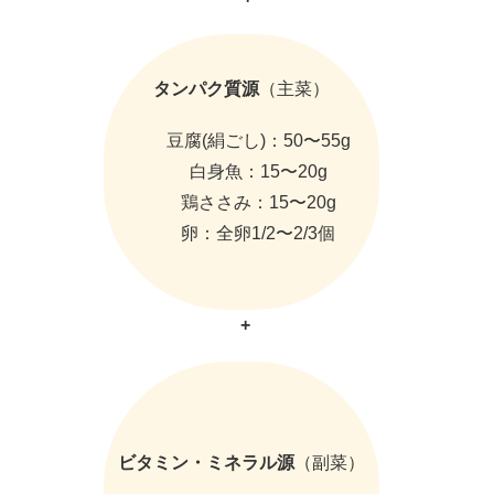
タンパク質源
（主菜）
豆腐(絹ごし)：50〜55g
白身魚：15〜20g
鶏ささみ：15〜20g
卵：全卵1/2〜2/3個
+
ビタミン・ミネラル源
（副菜）