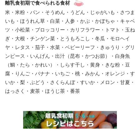
離乳食初期で食べられる食材
米・米粉・パン・そうめん・うどん・じゃがいも・さつま
いも・ほうれん草・白菜・人参・かぶ・かぼちゃ・キャベ
ツ・小松菜・ブロッコリー・カリフラワー・トマト・玉ね
ぎ・大根・チンゲン菜・とうもろこし・冬瓜・モロヘイ
ヤ・レタス・茄子・水菜・ベビーリーフ・きゅうり・グリ
ンピース・いんげん・出汁（昆布・かつお節）・白身魚
（鯛・たら・かれい）・しらす干し・黄身・きな粉・豆
腐・りんご・バナナ・いちご・桃・みかん・オレンジ・す
いか・梨・ぶどう・さくらんぼ・すいか・メロン・甘夏・
はっさく・麦茶・ほうじ茶・番茶