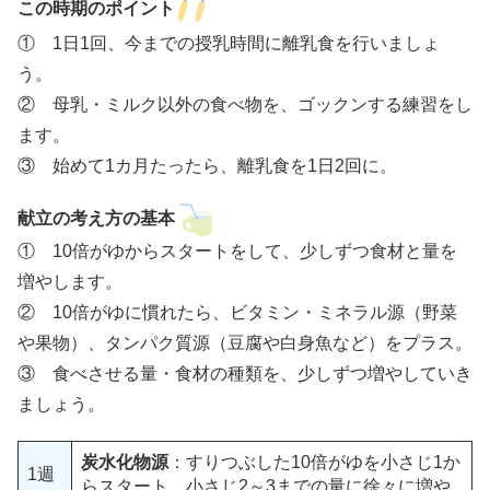
この時期のポイント
① 1日1回、今までの授乳時間に離乳食を行いましょ
う。
② 母乳・ミルク以外の食べ物を、ゴックンする練習をし
ます。
③ 始めて1カ月たったら、離乳食を1日2回に。
献立の考え方の基本
① 10倍がゆからスタートをして、少しずつ食材と量を
増やします。
② 10倍がゆに慣れたら、ビタミン・ミネラル源（野菜
や果物）、タンパク質源（豆腐や白身魚など）をプラス。
③ 食べさせる量・食材の種類を、少しずつ増やしていき
ましょう。
炭水化物源
：すりつぶした10倍がゆを小さじ1か
1週
らスタート。小さじ2～3までの量に徐々に増や