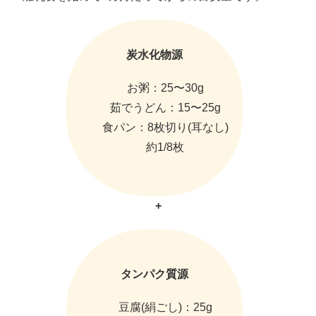
炭水化物源
お粥：25〜30g
茹でうどん：15〜25g
食パン：8枚切り(耳なし)
約1/8枚
+
タンパク質源
豆腐(絹ごし)：25g