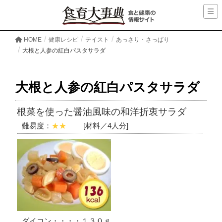
HOME
健康レシピ
テイスト
あっさり・さっぱり
大根と人参の紅白パスタサラダ
大根と人参の紅白パスタサラダ
根菜を使った醤油風味の和洋折衷サラダ
難易度：
★★
[材料／4人分]
ダイコン・・・・１３０ｇ