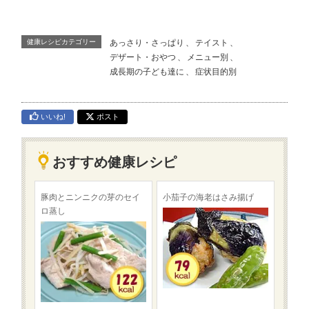
健康レシピカテゴリー
あっさり・さっぱり
、
テイスト
、
デザート・おやつ
、
メニュー別
、
成長期の子ども達に
、
症状目的別
いいね!
ポスト
おすすめ健康レシピ
豚肉とニンニクの芽のセイ
小茄子の海老はさみ揚げ
ロ蒸し