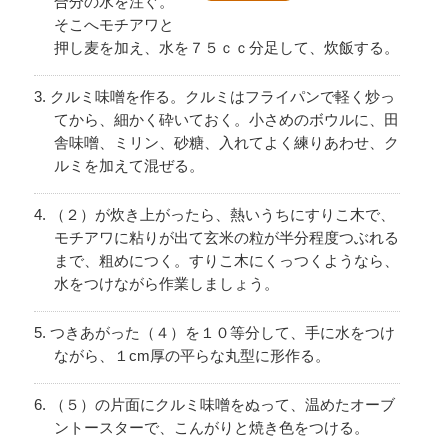
合分の水を注ぐ。
そこへモチアワと
押し麦を加え、水を７５ｃｃ分足して、炊飯する。
クルミ味噌を作る。クルミはフライパンで軽く炒っ
てから、細かく砕いておく。小さめのボウルに、田
舎味噌、ミリン、砂糖、入れてよく練りあわせ、ク
ルミを加えて混ぜる。
（２）が炊き上がったら、熱いうちにすりこ木で、
モチアワに粘りが出て玄米の粒が半分程度つぶれる
まで、粗めにつく。すりこ木にくっつくようなら、
水をつけながら作業しましょう。
つきあがった（４）を１０等分して、手に水をつけ
ながら、１cm厚の平らな丸型に形作る。
（５）の片面にクルミ味噌をぬって、温めたオーブ
ントースターで、こんがりと焼き色をつける。