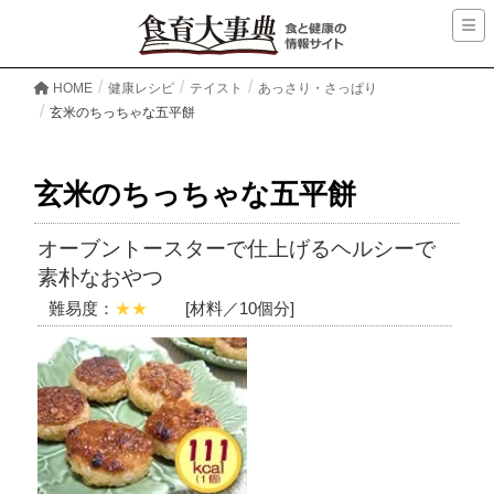
HOME
健康レシピ
テイスト
あっさり・さっぱり
玄米のちっちゃな五平餅
玄米のちっちゃな五平餅
オーブントースターで仕上げるヘルシーで
素朴なおやつ
難易度：
★★
[材料／10個分]