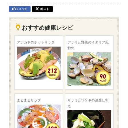
いいね!
ポスト
おすすめ健康レシピ
アボカドのホットサラダ
アサリと野菜のイタリア風
炒め
まるまるサラダ
ササミとワケギの酒蒸し和
え