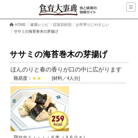
HOME
健康レシピ
症状目的別
お年寄りにやさしい
ササミの海苔巻木の芽揚げ
ササミの海苔巻木の芽揚げ
ほんのりと春の香りが口の中に広がります
難易度：
★★
[材料／4人分]
鶏ササミ・・・・６本（３６０ｇ）