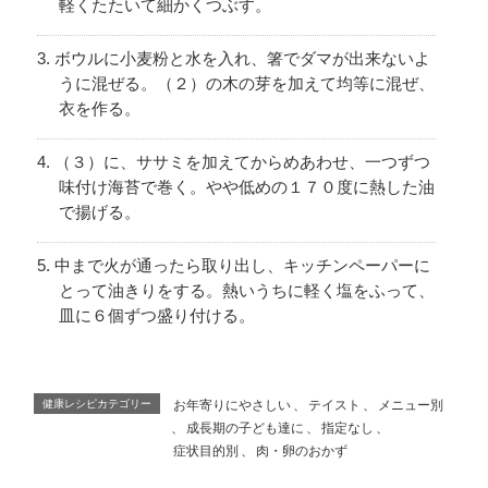
軽くたたいて細かくつぶす。
ボウルに小麦粉と水を入れ、箸でダマが出来ないよ
うに混ぜる。（２）の木の芽を加えて均等に混ぜ、
衣を作る。
（３）に、ササミを加えてからめあわせ、一つずつ
味付け海苔で巻く。やや低めの１７０度に熱した油
で揚げる。
中まで火が通ったら取り出し、キッチンペーパーに
とって油きりをする。熱いうちに軽く塩をふって、
皿に６個ずつ盛り付ける。
健康レシピカテゴリー
お年寄りにやさしい
、
テイスト
、
メニュー別
、
成長期の子ども達に
、
指定なし
、
症状目的別
、
肉・卵のおかず