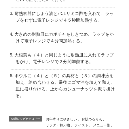
耐熱容器にしょう油とバルサミコ酢を入れて、ラッ
プをせずに電子レンジで４５秒間加熱する。
大きめの耐熱皿にカボチャをしきつめ、ラップをか
けて電子レンジで４分間加熱する。
大根葉も（４）と同じように耐熱皿に入れてラップ
をかけ、電子レンジで２分間加熱する。
ボウルに（４）と（５）の具材と（３）の調味液を
加え、絡め合わせる。最後にゴマ油を加えて和え、
皿に盛り付ける。上からカシューナッツを振り掛け
る。
健康レシピカテゴリー
お年寄りにやさしい
、
お肌つるりん
、
サラダ・和え物
、
テイスト
、
メニュー別
、