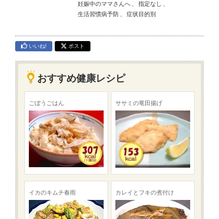
妊娠中のママさんへ
、
指定なし
、
生活習慣病予防
、
症状目的別
いいね!
ポスト
おすすめ健康レシピ
ごぼうごはん
ササミの竜田揚げ
イカのキムチ春雨
カレイとフキの煮付け