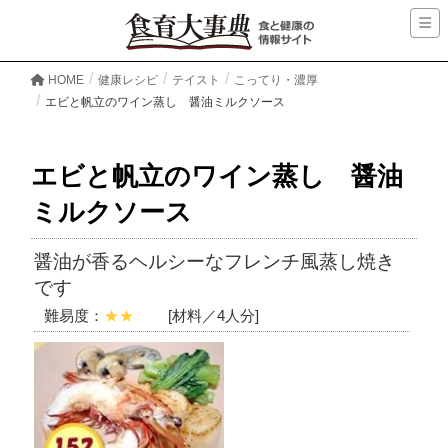
HOME
健康レシピ
テイスト
こってり・濃厚
エビと帆立のワイン蒸し 醤油ミルクソース
エビと帆立のワイン蒸し 醤油
ミルクソース
醤油が香るヘルシーなフレンチ風蒸し焼き
です
難易度：
★★
[材料／4人分]