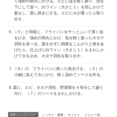
て強めの弱火にかける。エビに塩を軽く振り、殻を
下にして並べ、白ワイン（大さじ１）を回しかけて
蓋をし、蒸し焼きにする。エビに火が通ったら取り
出す。
（５）と同様に、フライパンをサッとふいて薄く油
をひき、強めの弱火にかけ、塩を軽く振ったホタテ
貝柱を並べる。蓋をせずに両面をこんがりと焼きあ
げたら、仕上げに白ワイン（大さじ１）をまわしか
けて火を止め、ホタテ貝柱を取り出す。
（６）の、フライパンに残った焼き汁を、（３）の
小鍋に加えて火にかけ、軽く温めてソースを作る。
皿に、エビ、ホタテ貝柱、野菜類を４等分して盛り
付け、（７）のソースをまわしかける。
健康レシピカテゴリー
こってり・濃厚
、
テイスト
、
メニュー別
、