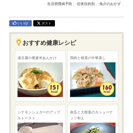
生活習慣病予防
、
症状目的別
、
魚介のおかず
いいね!
ポスト
おすすめ健康レシピ
湯豆腐の蕎麦米あんかけ
鶏肉と根菜の中華蒸し
シナモンシュガーのアップ
南瓜と大根葉のカシューナ
ルトースト
ッツ和え