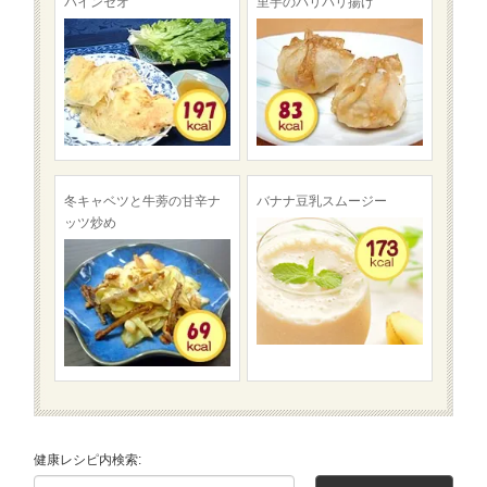
バインセオ
里芋のパリパリ揚げ
冬キャベツと牛蒡の甘辛ナ
バナナ豆乳スムージー
ッツ炒め
健康レシピ内検索: