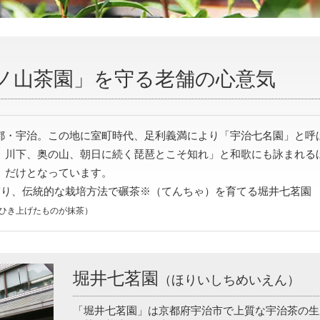
ノ山茶園」を守る老舗の心意気
都・宇治。この地に室町時代、足利義満により「宇治七名園」と呼
、川下、奥の山、朝日に続く琵琶とこそ知れ」と和歌にも詠まれる
」だけとなっています。
を守り、伝統的な栽培方法で碾茶※（てんちゃ）を育てる堀井七茗園
ひき上げたものが抹茶）
堀井七茗園
（ほりいしちめいえん）
「堀井七茗園」は京都府宇治市で上質な宇治茶の生