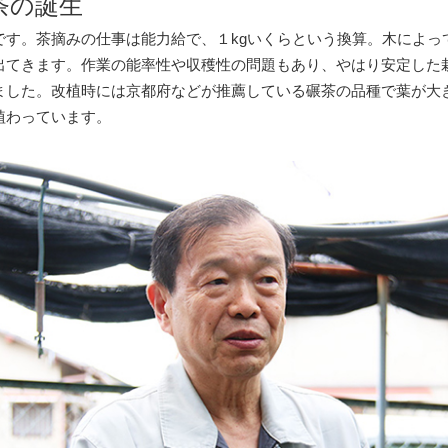
茶の誕生
です。茶摘みの仕事は能力給で、１kgいくらという換算。木によっ
出てきます。作業の能率性や収穫性の問題もあり、やはり安定した
ました。改植時には京都府などが推薦している碾茶の品種で葉が大
植わっています。