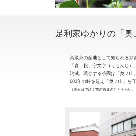
足利家ゆかりの「奥
高級茶の産地として知られる京
「森、祝、宇文字（うもんじ）
消滅。現存する茶園は「奥ノ山
600年の時を超え「奥ノ山」
（※石臼でひく前の原葉のことを言い、