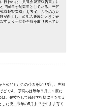
年に行われた「共進会製茶報告書」に
とで同年を創業年としている。三代
井式碾茶製造機」を考案。ムラのない
質が向上し、産地の発展に大きく寄
27年より宇治茶全般を取り扱ってい
から私どもがこの茶園を譲り受け、先祖
gほどです。茶摘みは毎年５月に１度だ
今は、整枝をして幾何学模様に形を整え
とした後、来年の5月までそのまま育て
。