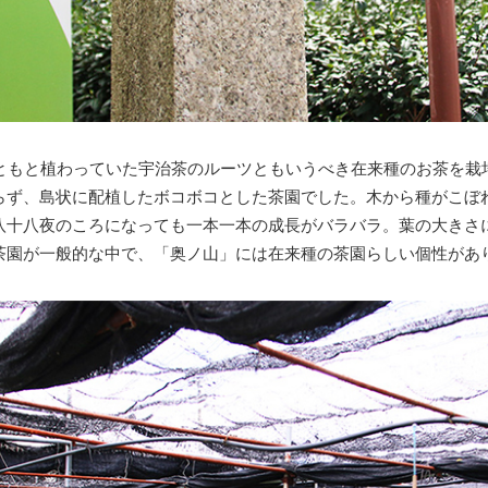
ともと植わっていた宇治茶のルーツともいうべき在来種のお茶を栽培
らず、島状に配植したボコボコとした茶園でした。木から種がこぼ
八十八夜のころになっても一本一本の成長がバラバラ。葉の大きさ
茶園が一般的な中で、「奥ノ山」には在来種の茶園らしい個性があ