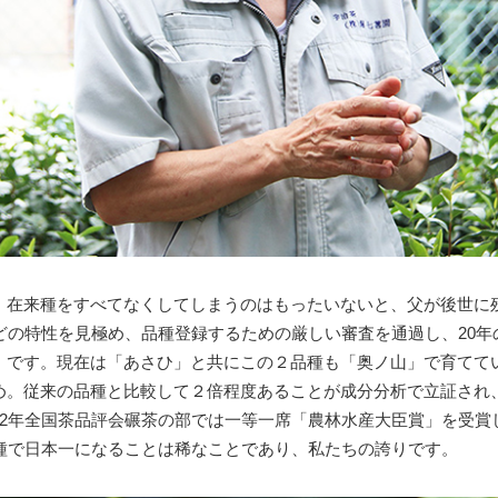
。在来種をすべてなくしてしまうのはもったいないと、父が後世に
どの特性を見極め、品種登録するための厳しい審査を通過し、20
」です。現在は「あさひ」と共にこの２品種も「奥ノ山」で育てて
め。従来の品種と比較して２倍程度あることが成分分析で立証され
22年全国茶品評会碾茶の部では一等一席「農林水産大臣賞」を受賞
品種で日本一になることは稀なことであり、私たちの誇りです。