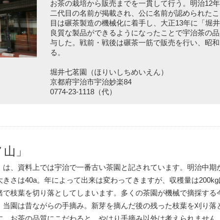
お茶の栽培から販売までを一貫して行う。明治12
二代目の名前が掲載され、公に名前が認められたこ
目は碾茶製造の機械化に着手し、大正13年に「堀
良質な製品ができるようになったことで宇治茶の品
与した。戦前・戦後は碾茶一筋で販売を行い、昭和
る。
堀井七茗園（ほりいしちめいえん）
京都府宇治市宇治妙楽84
0774-23-1118（代）
ノ山」
」は、資料上では宇治で一番古い茶園と記されています。明治中期
きさは40a。年によって出来は変わってきますが、収穫量は200k
緒で枝葉を切り落としてしまいます。多くの茶園が機械で摘採する
、当園は昔ながらの手摘み。新芽を摘んだ後の残った枝葉を刈り落
す。お茶の品質にこだわると、やはり手摘み以外は考えられません