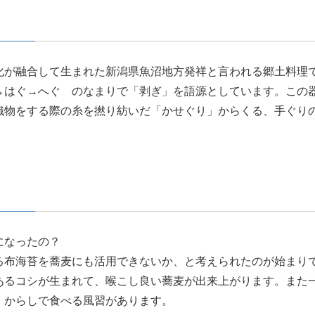
化が融合して生まれた新潟県魚沼地方発祥と言われる郷土料理
→はぐ→へぐ のなまりで「剥ぎ」を語源としています。この
織物をする際の糸を撚り紡いだ「かせぐり」からくる、手ぐり
になったの？
る布海苔を蕎麦にも活用できないか、と考えられたのが始まり
あるコシが生まれて、喉こし良い蕎麦が出来上がります。また
、からしで食べる風習があります。