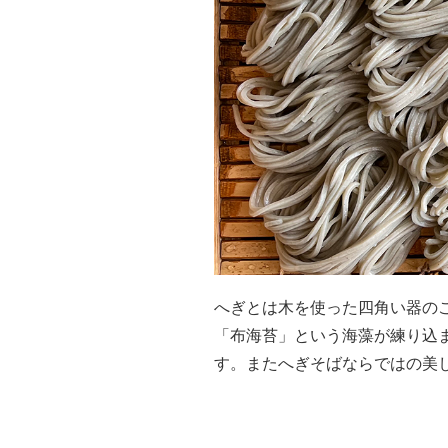
へぎとは木を使った四角い器の
「布海苔」という海藻が練り込
す。またへぎそばならではの美