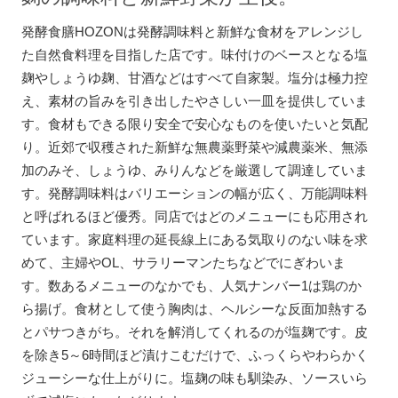
発酵食膳HOZONは発酵調味料と新鮮な食材をアレンジし
た自然食料理を目指した店です。味付けのベースとなる塩
麹やしょうゆ麹、甘酒などはすべて自家製。塩分は極力控
え、素材の旨みを引き出したやさしい一皿を提供していま
す。食材もできる限り安全で安心なものを使いたいと気配
り。近郊で収穫された新鮮な無農薬野菜や減農薬米、無添
加のみそ、しょうゆ、みりんなどを厳選して調達していま
す。発酵調味料はバリエーションの幅が広く、万能調味料
と呼ばれるほど優秀。同店ではどのメニューにも応用され
ています。家庭料理の延長線上にある気取りのない味を求
めて、主婦やOL、サラリーマンたちなどでにぎわいま
す。数あるメニューのなかでも、人気ナンバー1は鶏のか
ら揚げ。食材として使う胸肉は、ヘルシーな反面加熱する
とパサつきがち。それを解消してくれるのが塩麹です。皮
を除き5～6時間ほど漬けこむだけで、ふっくらやわらかく
ジューシーな仕上がりに。塩麹の味も馴染み、ソースいら