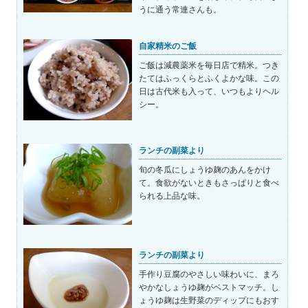
うに通う常連さんも。
自家精米のご飯
ご飯は減農薬米を毎日店で精米。つき
たてはふっくらとふくよかな味。この
日は古代米も入って、いつもよりヘル
シー。
ランチの副菜より
旬の冬瓜にしょうゆ麹のあんをかけ
て。食欲がないときもさっぱりと食べ
られる上品な味。
ランチの副菜より
手作り豆腐のやさしい味わいに、まろ
やかなしょうゆ麹がベストマッチ。し
ょうゆ麹は生野菜のディップにもおす