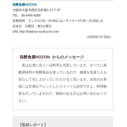
発酵食膳HOZON
大阪府大阪市西区京町堀1-17-7 1F
TEL 06-6445-6008
営業時間 ランチ11:30～14:30(L.o)／ディナー17:30～22:00(L.o)
定休日 日曜日、第3土曜日
URL
http://hakkou-syokuzen.com
（2015年7月 現在）
発酵食膳HOZON からのメッセージ
夜はお酒に合う一品料理も充実しています。すべてに発
酵調味料や発酵食品を使っているので、健康を気遣う人も
安心して召し上がっていただけると思います。女性のお客
様には甘酒をアレンジしたスイーツも好評ですよ。料理教
室も行っていますので、興味のある方はお問い合わせくだ
さい。
【取材レポート】