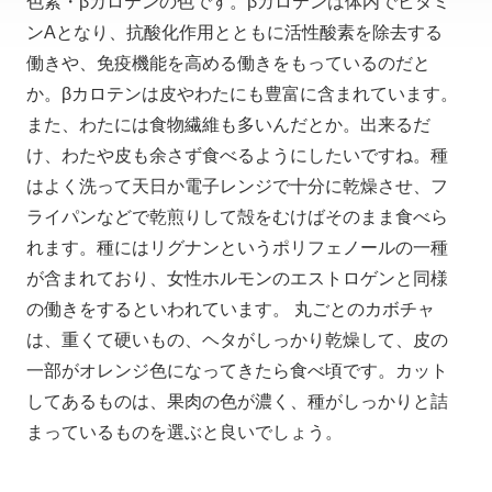
色素・βカロテンの色です。βカロテンは体内でビタミ
ンAとなり、抗酸化作用とともに活性酸素を除去する
働きや、免疫機能を高める働きをもっているのだと
か。βカロテンは皮やわたにも豊富に含まれています。
また、わたには食物繊維も多いんだとか。出来るだ
け、わたや皮も余さず食べるようにしたいですね。種
はよく洗って天日か電子レンジで十分に乾燥させ、フ
ライパンなどで乾煎りして殻をむけばそのまま食べら
れます。種にはリグナンというポリフェノールの一種
が含まれており、女性ホルモンのエストロゲンと同様
の働きをするといわれています。 丸ごとのカボチャ
は、重くて硬いもの、ヘタがしっかり乾燥して、皮の
一部がオレンジ色になってきたら食べ頃です。カット
してあるものは、果肉の色が濃く、種がしっかりと詰
まっているものを選ぶと良いでしょう。