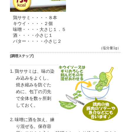
鶏ササミ・・・・８本
キウイ・・・・２個
味噌・・・・大さじ１．５
酒・・・・小さじ１
バター・・・・小さじ２
（塩分量1g）
[調理ステップ]
鶏ササミは、味の染
み込みをよくし、
焼き縮みを防ぐた
めに、包丁の刃先
で全体を数ヶ所刺
しておく。
味噌に酒を加え、練
り混ぜる。保存容