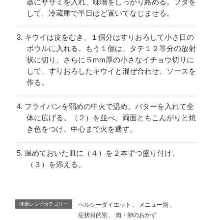
器にササミを入れ、味噌をしっかり絡める。フタを
して、冷蔵庫で半日ほど置いてなじませる。
キウイは皮をむき、１個分はすりおろして小さ目の
ボウルに入れる。もう１個は、タテ１２等分の放射
状に切り、さらに５mm厚の小さなイチョウ切りに
して、すりおろしたキウイと混ぜ合わせ、ソースを
作る。
フライパンを弱めの中火で温め、バターを入れて全
体に広げる。（２）を並べ、両面ともこんがりと焼
き色をつけ、中心まで火を通す。
温めておいた皿に（４）を２本ずつ盛り付け、
（３）を添える。
健康レシピカテゴリー
ヘルシーダイエット
、
メニュー別
、
症状目的別
、
肉・卵のおかず