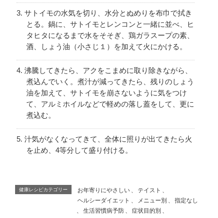
サトイモの水気を切り、水分とぬめりを布巾で拭き
とる。鍋に、サトイモとレンコンと一緒に並べ、ヒ
タヒタになるまで水をそそぎ、鶏ガラスープの素、
酒、しょう油（小さじ１）を加えて火にかける。
沸騰してきたら、アクをこまめに取り除きながら、
煮込んでいく。煮汁が減ってきたら、残りのしょう
油を加えて、サトイモを崩さないように気をつけ
て、アルミホイルなどで軽めの落し蓋をして、更に
煮込む。
汁気がなくなってきて、全体に照りが出てきたら火
を止め、4等分して盛り付ける。
健康レシピカテゴリー
お年寄りにやさしい
、
テイスト
、
ヘルシーダイエット
、
メニュー別
、
指定なし
、
生活習慣病予防
、
症状目的別
、