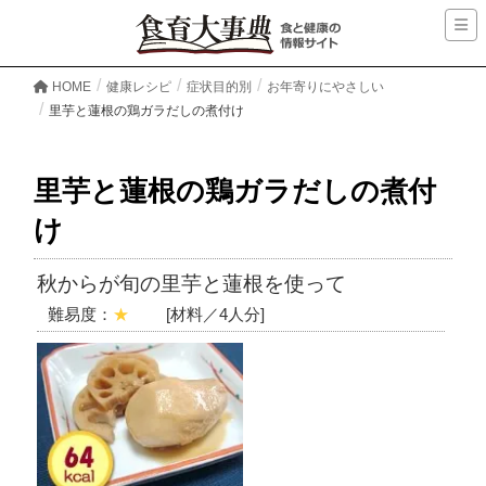
HOME
健康レシピ
症状目的別
お年寄りにやさしい
里芋と蓮根の鶏ガラだしの煮付け
里芋と蓮根の鶏ガラだしの煮付
け
秋からが旬の里芋と蓮根を使って
難易度：
★
[材料／4人分]