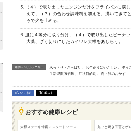
（４）で取り出したニンジンだけをフライパンに戻し
えて、（３）の合わせ調味料を加える。沸いてきて
ろで火を止める。
皿に４等分に取り分け、（４）で取り出したピーナッ
大葉、ざく切りにしたカイワレ大根をあしらう。
健康レシピカテゴリー
あっさり・さっぱり
、
お年寄りにやさしい
、
テイ
生活習慣病予防
、
症状目的別
、
肉・卵のおかず
いいね!
ポスト
おすすめ健康レシピ
大根ステーキ蜂蜜マスタードソース
丸ごと焼き玉葱とボ