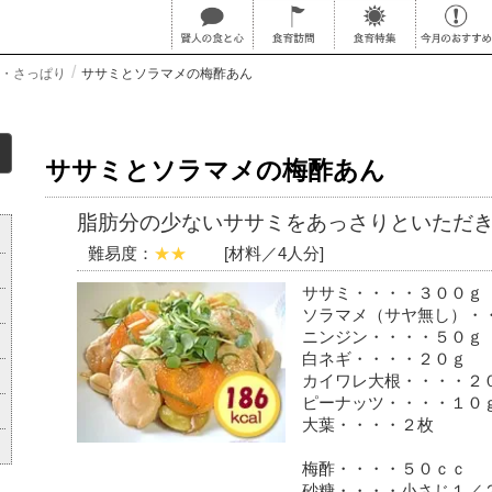
・さっぱり
ササミとソラマメの梅酢あん
ササミとソラマメの梅酢あん
脂肪分の少ないササミをあっさりといただ
難易度：
★★
[材料／4人分]
ササミ・・・・３００ｇ
ソラマメ（サヤ無し）・
ニンジン・・・・５０ｇ
白ネギ・・・・２０ｇ
カイワレ大根・・・・２
ピーナッツ・・・・１０
大葉・・・・２枚
梅酢・・・・５０ｃｃ
砂糖・・・・小さじ１／