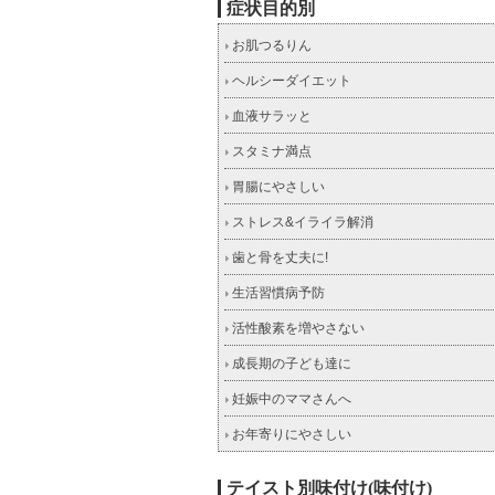
症状目的別
お肌つるりん
ヘルシーダイエット
血液サラッと
スタミナ満点
胃腸にやさしい
ストレス&イライラ解消
歯と骨を丈夫に!
生活習慣病予防
活性酸素を増やさない
成長期の子ども達に
妊娠中のママさんへ
お年寄りにやさしい
テイスト別味付け(味付け)