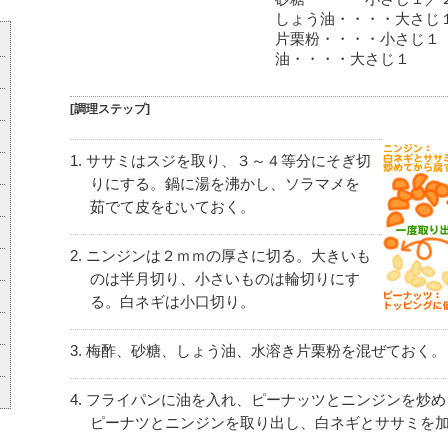
しょう油・・・・大さじ
片栗粉・・・・小さじ１
油・・・・大さじ１
[調理ステップ]
ササミはスジを取り、３～４等分にそぎ切
りにする。鍋に湯を沸かし、ソラマメを
茹でて皮をむいておく。
ニンジンは２ｍｍの厚さに切る。大きいも
のは半月切り、小さいものは輪切りにす
る。白ネギは小口切り。
梅酢、砂糖、しょう油、水溶き片栗粉を混ぜておく。
フライパンに油を入れ、ピーナッツとニンジンを炒め
ピーナツとニンジンを取り出し、白ネギとササミを