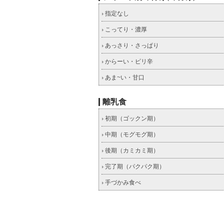
指定なし
こってり・濃厚
あっさり・さっぱり
からーい・ピリ辛
あま~い・甘口
離乳食
初期（ゴックン期）
中期（モグモグ期）
後期（カミカミ期）
完了期（パクパク期）
手づかみ食べ