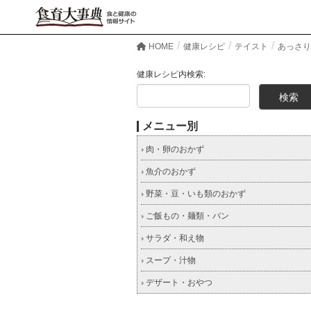
HOME
健康レシピ
テイスト
あっさり
健康レシピ内検索:
メニュー別
肉・卵のおかず
魚介のおかず
野菜・豆・いも類のおかず
ご飯もの・麺類・パン
サラダ・和え物
スープ・汁物
デザート・おやつ