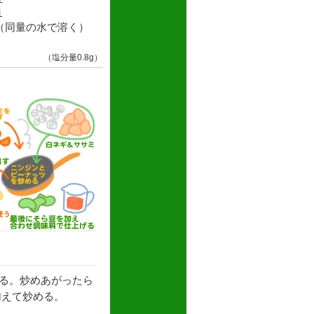
１
（同量の水で溶く）
（塩分量0.8g）
る。炒めあがったら
加えて炒める。