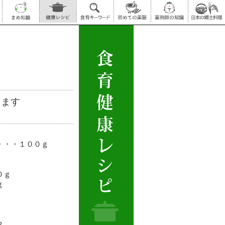
きます
・・・１００ｇ
０ｇ
ｇ
２