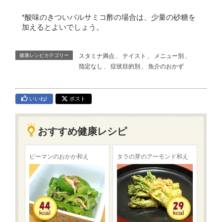
*酸味のきついバルサミコ酢の場合は、少量の砂糖を
加えるとよいでしょう。
健康レシピカテゴリー
スタミナ満点
、
テイスト
、
メニュー別
、
指定なし
、
症状目的別
、
魚介のおかず
いいね!
ポスト
おすすめ健康レシピ
ピーマンのおかか和え
タラの芽のアーモンド和え