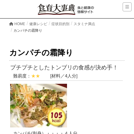
HOME
健康レシピ
症状目的別
スタミナ満点
カンパチの霜降り
カンパチの霜降り
プチプチとしたトンブリの食感が決め手！
難易度：
★★
[材料／4人分]
カンパチ(刺身）・・・・４人分