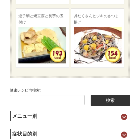
連子鯛と焼豆腐と長芋の煮
具だくさんヒジキのさつま
付け
揚げ
健康レシピ内検索:
メニュー別
症状目的別