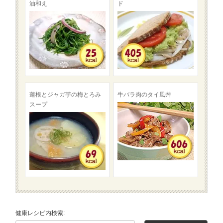
油和え
ド
蓮根とジャガ芋の梅とろみ
牛バラ肉のタイ風丼
スープ
健康レシピ内検索: