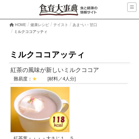
HOME
健康レシピ
テイスト
あま~い・甘口
ミルクココアッティ
ミルクココアッティ
紅茶の風味が新しいミルクココア
難易度：
★
[材料／4人分]
紅茶葉・・・・大さじ１．５