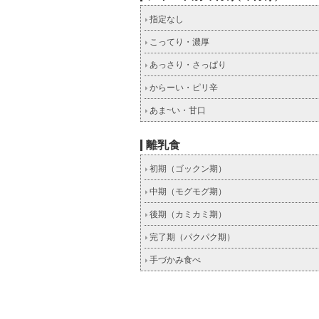
指定なし
こってり・濃厚
あっさり・さっぱり
からーい・ピリ辛
あま~い・甘口
離乳食
初期（ゴックン期）
中期（モグモグ期）
後期（カミカミ期）
完了期（パクパク期）
手づかみ食べ