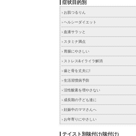
症状目的別
お肌つるりん
ヘルシーダイエット
血液サラッと
スタミナ満点
胃腸にやさしい
ストレス&イライラ解消
歯と骨を丈夫に!
生活習慣病予防
活性酸素を増やさない
成長期の子ども達に
妊娠中のママさんへ
お年寄りにやさしい
テイスト別味付け(味付け)