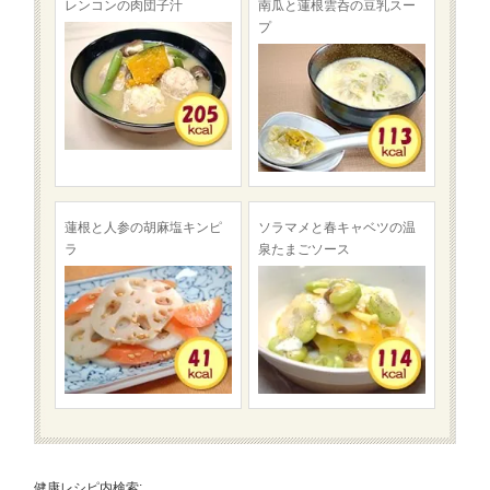
レンコンの肉団子汁
南瓜と蓮根雲呑の豆乳スー
プ
蓮根と人参の胡麻塩キンピ
ソラマメと春キャベツの温
ラ
泉たまごソース
健康レシピ内検索: