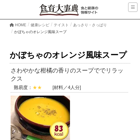
HOME
健康レシピ
テイスト
あっさり・さっぱり
かぼちゃのオレンジ風味スープ
かぼちゃのオレンジ風味スープ
さわやかな柑橘の香りのスープででリラッ
クス
難易度：
★★
[材料／4人分]