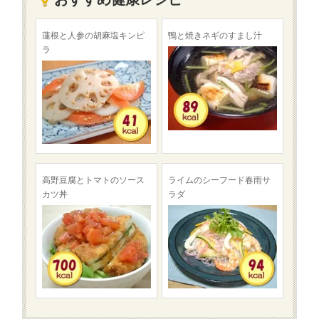
蓮根と人参の胡麻塩キンピ
鴨と焼きネギのすまし汁
ラ
高野豆腐とトマトのソース
ライムのシーフード春雨サ
カツ丼
ラダ