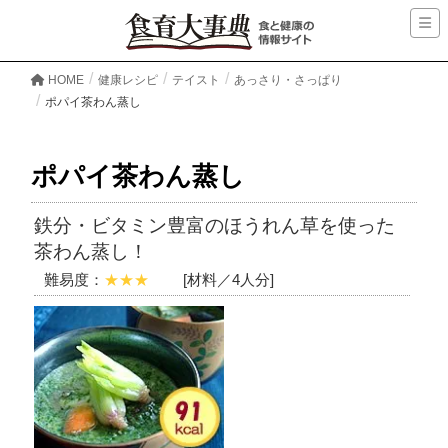
HOME
健康レシピ
テイスト
あっさり・さっぱり
ポパイ茶わん蒸し
ポパイ茶わん蒸し
鉄分・ビタミン豊富のほうれん草を使った
茶わん蒸し！
難易度：
★★★
[材料／4人分]