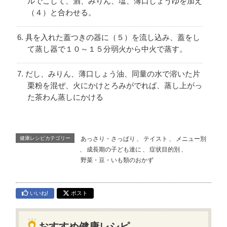
ルでこして、酒、みりん、塩、薄口しょうゆを加え
（４）と合わせる。
具を入れた蓋つきの器に（５）を流し込み、蓋をし
て蒸し器で１０～１５分弱火から中火で蒸す。
だし、みりん、薄口しょう油、同量の水で溶いた片
栗粉を混ぜ、火にかけとろみがでれば、蒸し上がっ
た茶わん蒸しにかける
健康レシピカテゴリー
あっさり・さっぱり
、
テイスト
、
メニュー別
、
成長期の子ども達に
、
症状目的別
、
野菜・豆・いも類のおかず
いいね!
ポスト
おすすめ健康レシピ