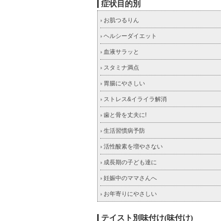
症状目的別
お肌つるりん
ヘルシーダイエット
血液サラッと
スタミナ満点
胃腸にやさしい
ストレス&イライラ解消
歯と骨を丈夫に!
生活習慣病予防
活性酸素を増やさない
成長期の子ども達に
妊娠中のママさんへ
お年寄りにやさしい
テイスト別味付け(味付け)