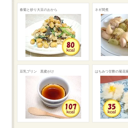
春菊と炒り大豆のおから
ネギ間煮
豆乳プリン 黒蜜がけ
はちみつ甘酢の菊花