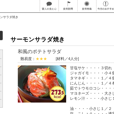
ンサラダ焼き
サーモンサラダ焼き
和風のポテトサラダ
難易度：
★★★
[材料／4人分]
甘塩サケ・・・・３切れ
ジャガイモ・・・・小４
タマネギ・・・・１／４
にんじん・・・・１／４
茹でトウモロコシ・・・
マヨネーズ・・・・大さ
レモン汁・・・・小さじ
油・・・・小さじ１／２
塩、こしょう・・・・適