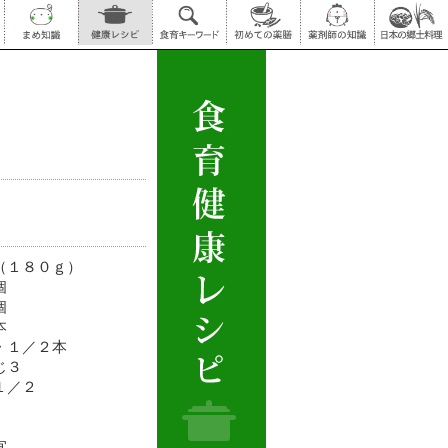
（１８０ｇ）
個
個
本
・１／２本
じ３
１／２
宜