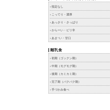
指定なし
こってり・濃厚
あっさり・さっぱり
からーい・ピリ辛
あま~い・甘口
離乳食
初期（ゴックン期）
中期（モグモグ期）
後期（カミカミ期）
完了期（パクパク期）
手づかみ食べ