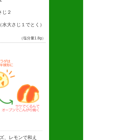
さじ２
（水大さじ１でとく）
（塩分量1.8g）
ズ、レモンで和え