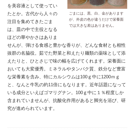
を美容液として使ってい
たとか。古代から人々の
ごまには、黒、白、金があります
が、外皮の色が違うだけで栄養面
注目を集めてきたごま
では大きな差はありません。
は、皿の中で主役となる
ほどの華やかさはありま
せんが、弾ける食感と豊かな香りが、どんな食材とも相性
抜群の名脇役。茹でた野菜と和えたり麺類の薬味として添
えたりと、ひとさじで味の幅を広げてくれます。栄養面に
おいても大変優秀。ミネラルやタンパク質、鉄分など豊富
な栄養素を含み、特にカルシウムは100ｇ中に1200ｍｇ
と、なんと牛乳の約11倍にもなります。近年話題になって
いる成分といえばゴマリグナン。100ｇ中に１％程度しか
含まれていませんが、抗酸化作用があると脚光を浴び、研
究が進められています。