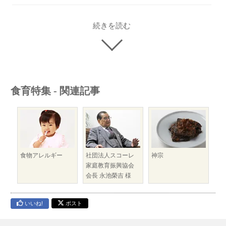
続きを読む
食育特集 - 関連記事
食物アレルギー
社団法人スコーレ
神宗
家庭教育振興協会
会長 永池榮吉 様
いいね!
ポスト