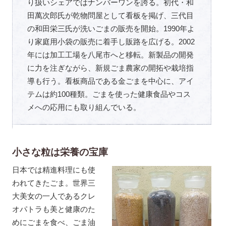
り扱いシェアではナンバーワンを誇る。初代・和
田萬次郎氏が乾物問屋として看板を掲げ、三代目
の和田栄三氏が洗いごまの販売を開始。1990年よ
り家庭用小袋の販売に着手し販路を広げる。2002
年には加工工場を八尾市へと移転。新製品の開発
に力を注ぎながら、新規ごま農家の開拓や栽培指
導も行う。看板商品である金ごまを中心に、アイ
テムは約100種類。ごまを使った健康食品やコス
メへの応用にも取り組んでいる。
小さな粒は栄養の宝庫
日本では精進料理にも使
われてきたごま。世界三
大美女の一人であるクレ
オパトラも美と健康のた
めにごまを食べ、ごま油