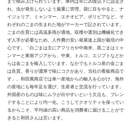
まで積み上げられています。庫内は常に20度以下に設定さ
れ、虫が発生しないよう厳重に管理。袋に目をやると、ナ
イジェリア、ミャンマー、エチオピア、ボリビアなど、そ
れぞれのごまの生まれた地がマーカーで記されています。
ごまの生育には高温多雨が適地。収穫や選別は機械化でき
ず人手が必要なため、人件費の安い発展途上国が栽培の中
心です。「白ごまは主にアフリカや中南米、黒ごまはミャ
ンマーと東南アジアから、中東、トルコ、エジプトなどか
らは金ごまを輸入しています。なかでもトルコ産の金ごま
は良質。香りが濃厚で味にコクがあり、当社の看板商品で
す」。和田萬商店では単一産地からの輸入を心がけ、海外
の産地にも毎年足を運び、生産者と交流を行っています。
外国産のものは味にムラが出やすいという欠点も、ブレン
ドすることにより均一化。こうしてクオリティを保ってい
るからこそ、平均値の高い商品を消費者に届けることがで
きると和田さんは言います。