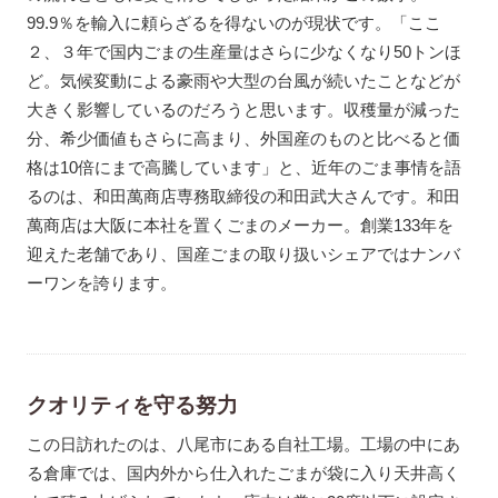
99.9％を輸入に頼らざるを得ないのが現状です。「ここ
２、３年で国内ごまの生産量はさらに少なくなり50トンほ
ど。気候変動による豪雨や大型の台風が続いたことなどが
大きく影響しているのだろうと思います。収穫量が減った
分、希少価値もさらに高まり、外国産のものと比べると価
格は10倍にまで高騰しています」と、近年のごま事情を語
るのは、和田萬商店専務取締役の和田武大さんです。和田
萬商店は大阪に本社を置くごまのメーカー。創業133年を
迎えた老舗であり、国産ごまの取り扱いシェアではナンバ
ーワンを誇ります。
クオリティを守る努力
この日訪れたのは、八尾市にある自社工場。工場の中にあ
る倉庫では、国内外から仕入れたごまが袋に入り天井高く