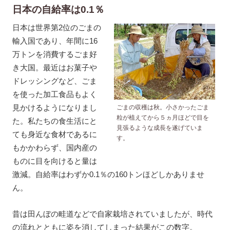
日本の自給率は0.1％
日本は世界第2位のごまの
輸入国であり、年間に16
万トンを消費するごま好
き大国。最近はお菓子や
ドレッシングなど、ごま
を使った加工食品もよく
見かけるようになりまし
ごまの収穫は秋。小さかったごま
粒が植えてから５ヵ月ほどで目を
た。私たちの食生活にと
見張るような成長を遂げていま
ても身近な食材であるに
す。
もかかわらず、国内産の
ものに目を向けると量は
激減。自給率はわずか0.1％の160トンほどしかありませ
ん。
昔は田んぼの畦道などで自家栽培されていましたが、時代
の流れとともに姿を消してしまった結果がこの数字。