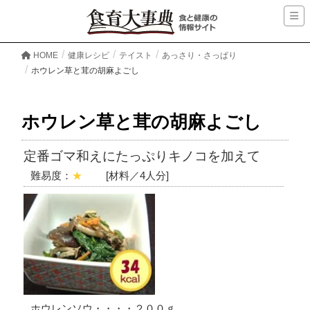
HOME
健康レシピ
テイスト
あっさり・さっぱり
ホウレン草と茸の胡麻よごし
ホウレン草と茸の胡麻よごし
定番ゴマ和えにたっぷりキノコを加えて
難易度：
★
[材料／4人分]
ホウレンソウ・・・・２００ｇ