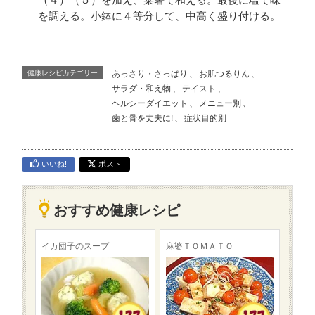
（４）（５）を加え、菜箸で和える。最後に塩で味
を調える。小鉢に４等分して、中高く盛り付ける。
健康レシピカテゴリー
あっさり・さっぱり
、
お肌つるりん
、
サラダ・和え物
、
テイスト
、
ヘルシーダイエット
、
メニュー別
、
歯と骨を丈夫に!
、
症状目的別
いいね!
ポスト
おすすめ健康レシピ
イカ団子のスープ
麻婆ＴＯＭＡＴＯ