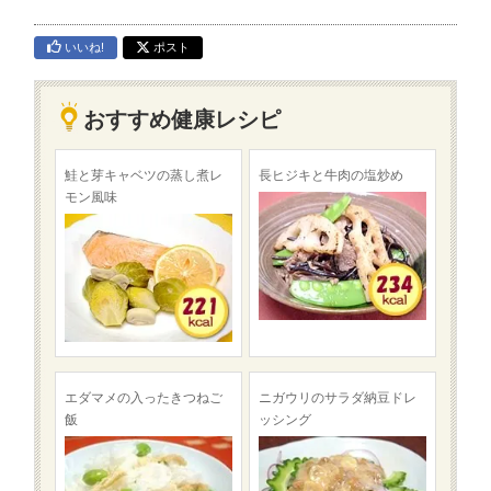
いいね!
ポスト
おすすめ健康レシピ
鮭と芽キャベツの蒸し煮レ
長ヒジキと牛肉の塩炒め
モン風味
エダマメの入ったきつねご
ニガウリのサラダ納豆ドレ
飯
ッシング