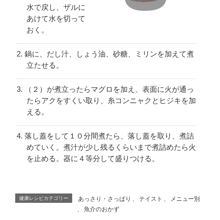
水で戻し、ザルに
あけて水を切って
おく。
鍋に、だし汁、しょう油、砂糖、ミリンを加えて煮
立たせる。
（２）が煮立ったらマグロを加え、表面に火が通っ
たらアクをすくい取り、糸コンニャクとヒジキを加
える。
落し蓋をして１０分間煮たら、落し蓋を取り、煮詰
めていく。煮汁が少し残るくらいまで煮詰めたら火
を止める。器に４等分して盛りつける。
健康レシピカテゴリー
あっさり・さっぱり
、
テイスト
、
メニュー別
、
魚介のおかず