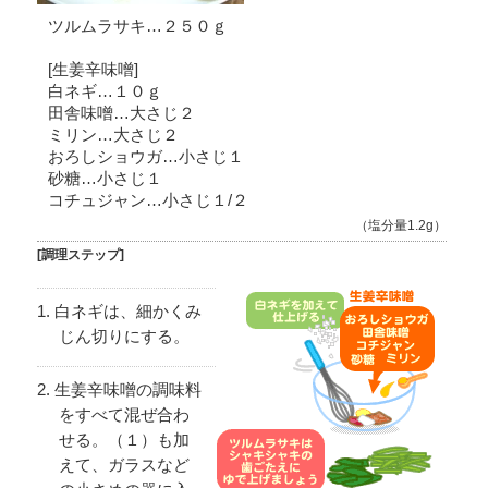
ツルムラサキ…２５０ｇ
[生姜辛味噌]
白ネギ…１０ｇ
田舎味噌…大さじ２
ミリン…大さじ２
おろしショウガ…小さじ１
砂糖…小さじ１
コチュジャン…小さじ１/２
（塩分量1.2g）
[調理ステップ]
白ネギは、細かくみ
じん切りにする。
生姜辛味噌の調味料
をすべて混ぜ合わ
せる。（１）も加
えて、ガラスなど