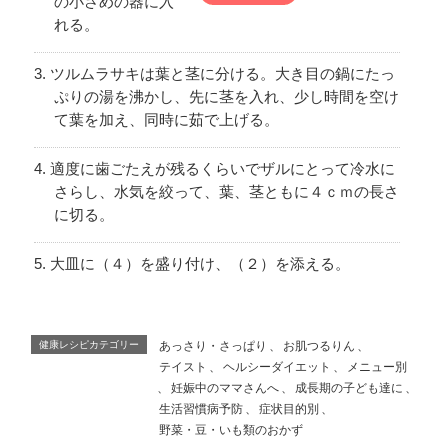
の小さめの器に入
れる。
ツルムラサキは葉と茎に分ける。大き目の鍋にたっ
ぷりの湯を沸かし、先に茎を入れ、少し時間を空け
て葉を加え、同時に茹で上げる。
適度に歯ごたえが残るくらいでザルにとって冷水に
さらし、水気を絞って、葉、茎ともに４ｃｍの長さ
に切る。
大皿に（４）を盛り付け、（２）を添える。
健康レシピカテゴリー
あっさり・さっぱり
、
お肌つるりん
、
テイスト
、
ヘルシーダイエット
、
メニュー別
、
妊娠中のママさんへ
、
成長期の子ども達に
、
生活習慣病予防
、
症状目的別
、
野菜・豆・いも類のおかず