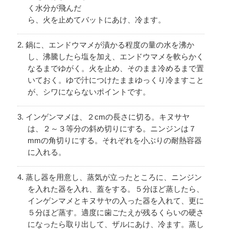
く水分が飛んだ
ら、火を止めてバットにあけ、冷ます。
鍋に、エンドウマメが漬かる程度の量の水を沸か
し、沸騰したら塩を加え、エンドウマメを軟らかく
なるまでゆがく。火を止め、そのまま冷めるまで置
いておく。ゆで汁につけたままゆっくり冷ますこと
が、シワにならないポイントです。
インゲンマメは、２cmの長さに切る。キヌサヤ
は、２～３等分の斜め切りにする。ニンジンは７
mmの角切りにする。それぞれを小ぶりの耐熱容器
に入れる。
蒸し器を用意し、蒸気が立ったところに、ニンジン
を入れた器を入れ、蓋をする。５分ほど蒸したら、
インゲンマメとキヌサヤの入った器を入れて、更に
５分ほど蒸す。適度に歯ごたえが残るくらいの硬さ
になったら取り出して、ザルにあけ、冷ます。蒸し