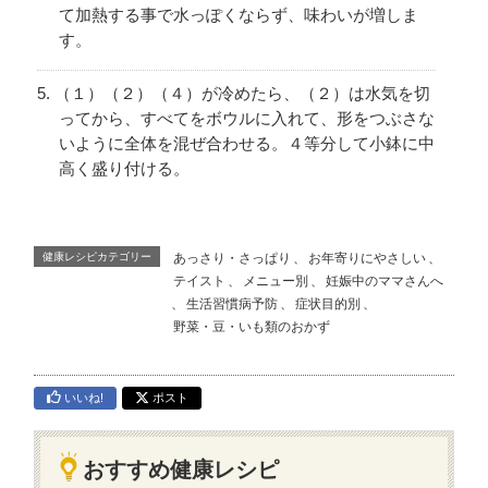
て加熱する事で水っぽくならず、味わいが増しま
す。
（１）（２）（４）が冷めたら、（２）は水気を切
ってから、すべてをボウルに入れて、形をつぶさな
いように全体を混ぜ合わせる。４等分して小鉢に中
高く盛り付ける。
健康レシピカテゴリー
あっさり・さっぱり
、
お年寄りにやさしい
、
テイスト
、
メニュー別
、
妊娠中のママさんへ
、
生活習慣病予防
、
症状目的別
、
野菜・豆・いも類のおかず
いいね!
ポスト
おすすめ健康レシピ