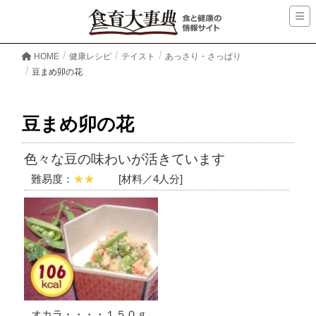
HOME
健康レシピ
テイスト
あっさり・さっぱり
豆まめ卯の花
豆まめ卯の花
色々な豆の味わいが活きています
難易度：
★★
[材料／4人分]
オカラ・・・・１５０ｇ