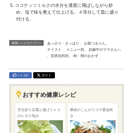
ココナッツミルクの水分を適度に飛ばしながら炒
め、塩で味を整えて仕上げる。４等分して皿に盛り
付ける。
健康レシピカテゴリー
あっさり・さっぱり
、
お肌つるりん
、
テイスト
、
メニュー別
、
妊娠中のママさんへ
、
症状目的別
、
肉・卵のおかず
いいね!
ポスト
おすすめ健康レシピ
空豆炒り豆腐と揚げジャコ
豚肉のこんがりゴマ醤油焼
のレタス包み
き