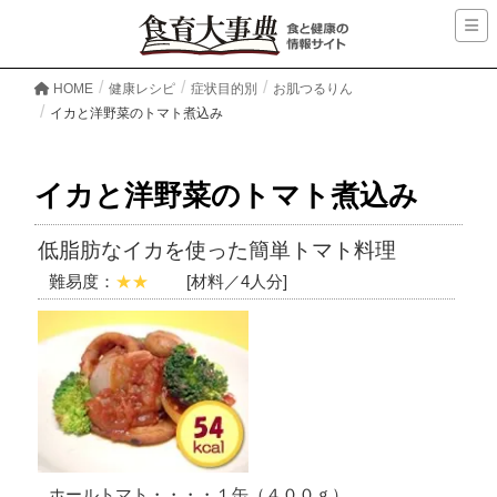
HOME
健康レシピ
症状目的別
お肌つるりん
イカと洋野菜のトマト煮込み
イカと洋野菜のトマト煮込み
低脂肪なイカを使った簡単トマト料理
難易度：
★★
[材料／4人分]
ホールトマト・・・・１缶（４００ｇ）