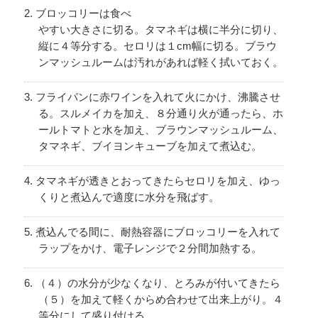
ブロッコリーは食べ
やすい大きさに切る。タマネギは横に半分に切り、
縦に４等分する。セロリは１cm幅に切る。ブラウ
ンマッシュルームは汚れがあれば軽く拭いておく。
フライパンに赤ワインを入れて火にかけ、沸騰させ
る。スルメイカを加え、８分通り火が通ったら、ホ
ールトマトと水を加え、ブラウンマッシュルーム、
タマネギ、ブイヨンキューブを加えて煮込む。
タマネギが透きとおってきたらセロリを加え、ゆっ
くりと煮込んで適度に水分を飛ばす。
煮込んでる間に、耐熱容器にブロッコリーを入れて
ラップをかけ、電子レンジで２分間加熱する。
（４）の水分が少なくなり、とろみが付いてきたら
（５）を加えて軽くからめ合わせて出来上がり。４
等分にして盛り付ける。