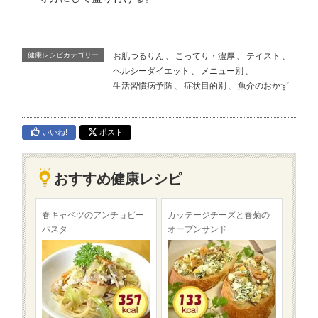
健康レシピカテゴリー
お肌つるりん
、
こってり・濃厚
、
テイスト
、
ヘルシーダイエット
、
メニュー別
、
生活習慣病予防
、
症状目的別
、
魚介のおかず
いいね!
ポスト
おすすめ健康レシピ
春キャベツのアンチョビー
カッテージチーズと春菊の
パスタ
オープンサンド