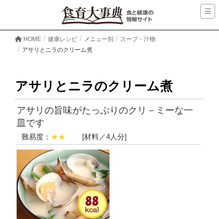
HOME
健康レシピ
メニュー別
スープ・汁物
アサリとニラのクリーム煮
アサリとニラのクリーム煮
アサリの旨味がたっぷりのクリ－ミーな一
皿です
難易度：
★★
[材料／4人分]