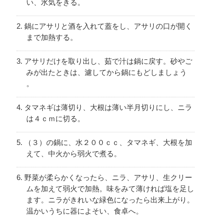
い、水気をきる。
鍋にアサリと酒を入れて蓋をし、アサリの口が開く
まで加熱する。
アサリだけを取り出し、茹で汁は鍋に戻す。砂やご
みが出たときは、濾してから鍋にもどしましょう
。
タマネギは薄切り、大根は薄い半月切りにし、ニラ
は４ｃｍに切る。
（３）の鍋に、水２００ｃｃ、タマネギ、大根を加
えて、中火から弱火で煮る。
野菜が柔らかくなったら、ニラ、アサリ、生クリー
ムを加えて弱火で加熱。味をみて薄ければ塩を足し
ます。ニラがきれいな緑色になったら出来上がり。
温かいうちに器によそい、食卓へ。