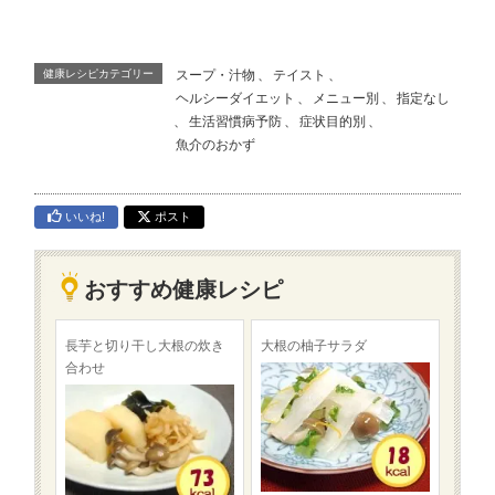
健康レシピカテゴリー
スープ・汁物
、
テイスト
、
ヘルシーダイエット
、
メニュー別
、
指定なし
、
生活習慣病予防
、
症状目的別
、
魚介のおかず
いいね!
ポスト
おすすめ健康レシピ
長芋と切り干し大根の炊き
大根の柚子サラダ
合わせ