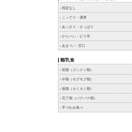
指定なし
こってり・濃厚
あっさり・さっぱり
からーい・ピリ辛
あま~い・甘口
離乳食
初期（ゴックン期）
中期（モグモグ期）
後期（カミカミ期）
完了期（パクパク期）
手づかみ食べ