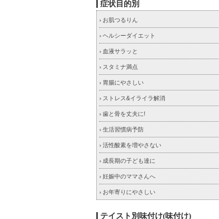
症状目的別
お肌つるりん
ヘルシーダイエット
血液サラッと
スタミナ満点
胃腸にやさしい
ストレス&イライラ解消
歯と骨を丈夫に!
生活習慣病予防
活性酸素を増やさない
成長期の子ども達に
妊娠中のママさんへ
お年寄りにやさしい
テイスト別味付け(味付け)