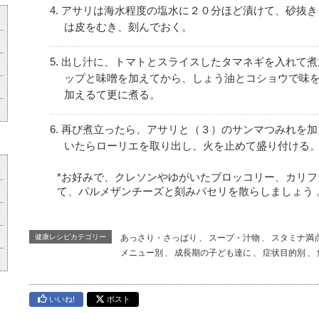
アサリは海水程度の塩水に２０分ほど漬けて、砂抜き
は皮をむき、刻んでおく。
出し汁に、トマトとスライスしたタマネギを入れて煮
ップと味噌を加えてから、しょう油とコショウで味
加えるて更に煮る。
再び煮立ったら、アサリと（３）のサンマつみれを加
いたらローリエを取り出し、火を止めて盛り付ける
*お好みで、クレソンやゆがいたブロッコリー、カリフ
て、パルメザンチーズと刻みパセリを散らしましょう 
健康レシピカテゴリー
あっさり・さっぱり
、
スープ・汁物
、
スタミナ満
メニュー別
、
成長期の子ども達に
、
症状目的別
、
いいね!
ポスト