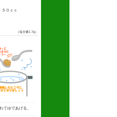
・５０ｃｃ
（塩分量1.7g）
れてゆであげる。