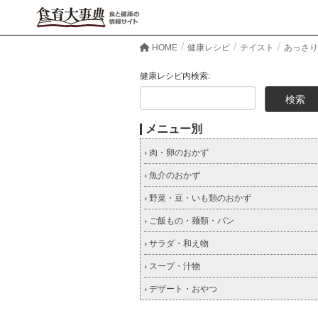
HOME
健康レシピ
テイスト
あっさり
健康レシピ内検索:
メニュー別
肉・卵のおかず
魚介のおかず
野菜・豆・いも類のおかず
ご飯もの・麺類・パン
サラダ・和え物
スープ・汁物
デザート・おやつ