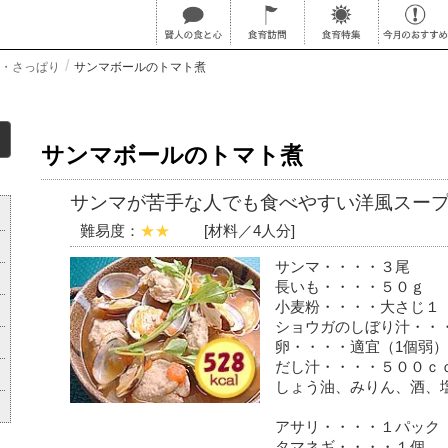
・さっぱり
サンマボールのトマト煮
サンマボールのトマト煮
サンマが苦手な人でも食べやすい洋風スー
難易度：
★★
[材料／4人分]
サンマ・・・・３尾
長いも・・・・５０ｇ
小麦粉・・・・大さじ１
ショウガのしぼり汁・・
卵・・・・適宜（1個弱）
だし汁・・・・５００ｃ
しょう油、みりん、酒、
アサリ・・・・１パック
タマネギ・・・・１個