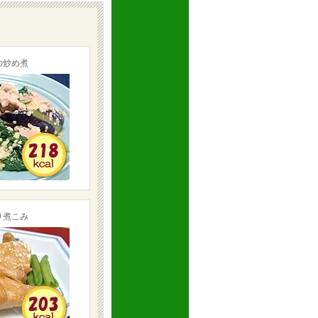
の炒め煮
り煮こみ