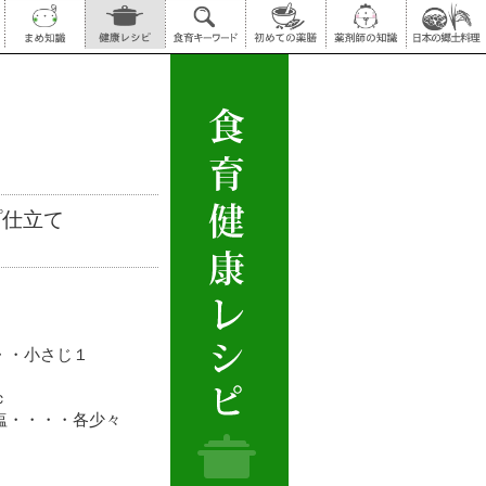
プ仕立て
・・小さじ１
ｃ
塩・・・・各少々