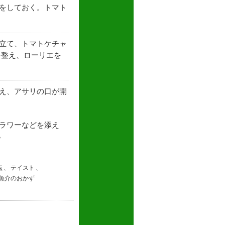
をしておく。トマト
立て、トマトケチャ
を整え、ローリエを
え、アサリの口が開
。
ラワーなどを添え
。
点
、
テイスト
、
魚介のおかず