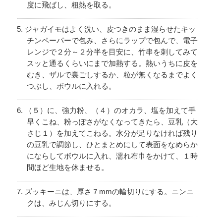
度に飛ばし、粗熱を取る。
ジャガイモはよく洗い、皮つきのまま湿らせたキッ
チンペーパーで包み、さらにラップで包んで、電子
レンジで２分～２分半を目安に、竹串を刺してみて
スッと通るくらいにまで加熱する。熱いうちに皮を
むき、ザルで裏ごしするか、粒が無くなるまでよく
つぶし、ボウルに入れる。
（５）に、強力粉、（４）のオカラ、塩を加えて手
早くこね、粉っぽさがなくなってきたら、豆乳（大
さじ１）を加えてこねる。水分が足りなければ残り
の豆乳で調節し、ひとまとめにして表面をなめらか
にならしてボウルに入れ、濡れ布巾をかけて、１時
間ほど生地を休ませる。
ズッキーニは、厚さ７mmの輪切りにする。ニンニ
クは、みじん切りにする。