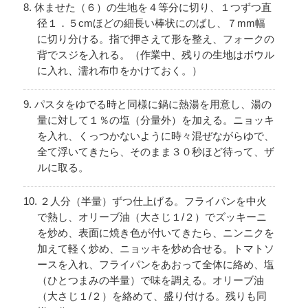
休ませた（６）の生地を４等分に切り、１つずつ直
径１．５cmほどの細長い棒状にのばし、７mm幅
に切り分ける。指で押さえて形を整え、フォークの
背でスジを入れる。（作業中、残りの生地はボウル
に入れ、濡れ布巾をかけておく。）
パスタをゆでる時と同様に鍋に熱湯を用意し、湯の
量に対して１％の塩（分量外）を加える。ニョッキ
を入れ、くっつかないように時々混ぜながらゆで、
全て浮いてきたら、そのまま３０秒ほど待って、ザ
ルに取る。
２人分（半量）ずつ仕上げる。フライパンを中火
で熱し、オリーブ油（大さじ１/２）でズッキーニ
を炒め、表面に焼き色が付いてきたら、ニンニクを
加えて軽く炒め、ニョッキを炒め合せる。トマトソ
ースを入れ、フライパンをあおって全体に絡め、塩
（ひとつまみの半量）で味を調える。オリーブ油
（大さじ１/２）を絡めて、盛り付ける。残りも同