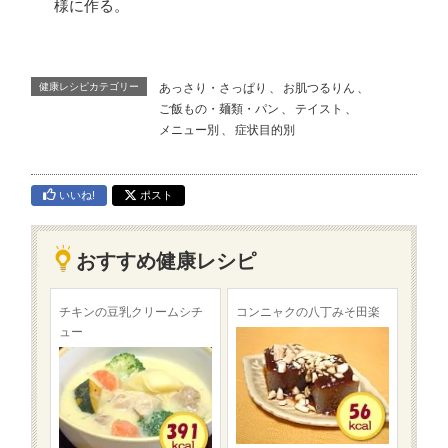
様に作る。
健康レシピカテゴリー
あっさり・さっぱり
、
お肌つるりん
、
ご飯もの・麺類・パン
、
テイスト
、
メニュー別
、
症状目的別
いいね!
ポスト
おすすめ健康レシピ
チキンの豆乳クリームシチ
コンニャクの八丁みそ田楽
ュー