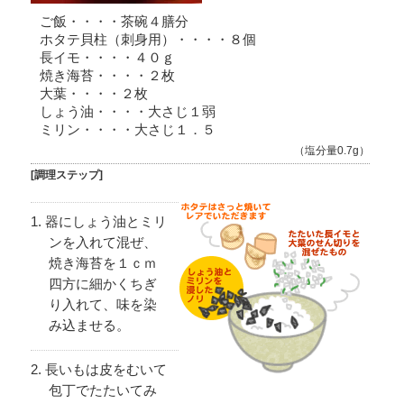
ご飯・・・・茶碗４膳分
ホタテ貝柱（刺身用）・・・・８個
長イモ・・・・４０ｇ
焼き海苔・・・・２枚
大葉・・・・２枚
しょう油・・・・大さじ１弱
ミリン・・・・大さじ１．５
（塩分量0.7g）
[調理ステップ]
器にしょう油とミリ
ンを入れて混ぜ、
焼き海苔を１ｃｍ
四方に細かくちぎ
り入れて、味を染
み込ませる。
長いもは皮をむいて
包丁でたたいてみ