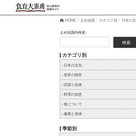
HOME
まめ知識
カテゴリ別
日本の文
まめ知識内検索:
カテゴリ別
日本の文化
世界の雑学
語源と由来
料理の知恵
食について
健康と身体
季節別