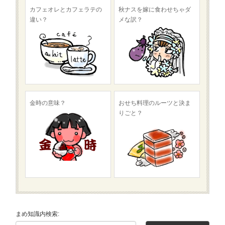
カフェオレとカフェラテの
秋ナスを嫁に食わせちゃダ
違い？
メな訳？
金時の意味？
おせち料理のルーツと決ま
りごと？
まめ知識内検索: