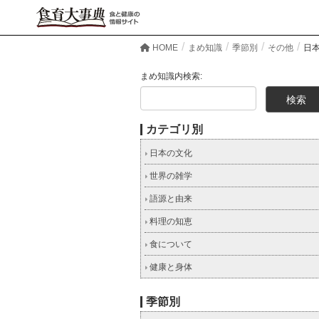
HOME
まめ知識
季節別
その他
日
まめ知識内検索:
カテゴリ別
日本の文化
世界の雑学
語源と由来
料理の知恵
食について
健康と身体
季節別