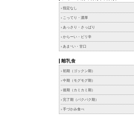
指定なし
こってり・濃厚
あっさり・さっぱり
からーい・ピリ辛
あま~い・甘口
離乳食
初期（ゴックン期）
中期（モグモグ期）
後期（カミカミ期）
完了期（パクパク期）
手づかみ食べ