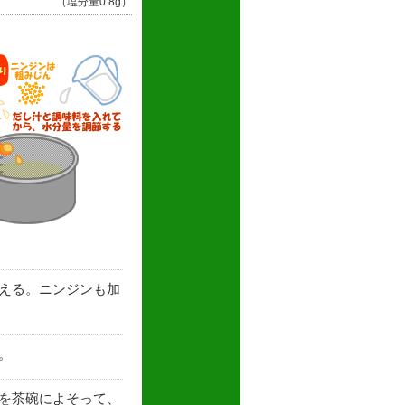
（塩分量0.8g）
える。ニンジンも加
。
を茶碗によそって、