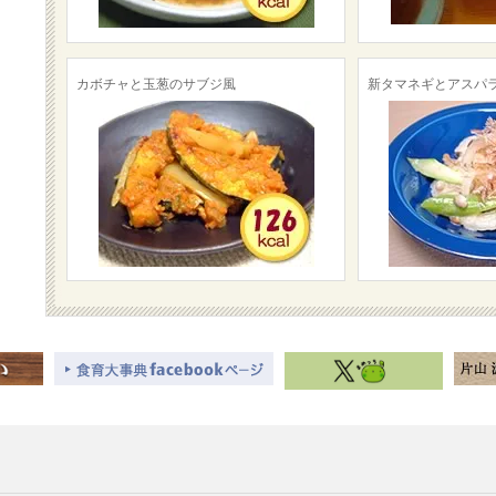
カボチャと玉葱のサブジ風
新タマネギとアスパ