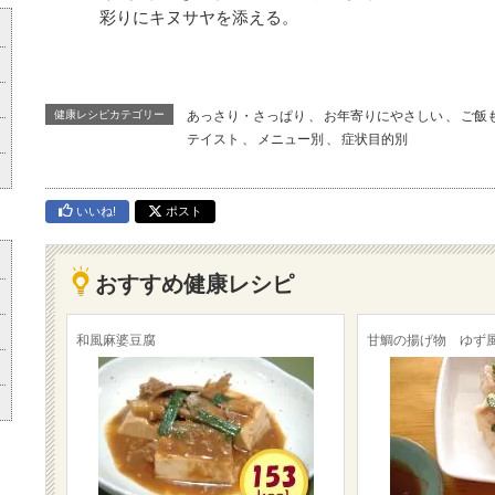
彩りにキヌサヤを添える。
健康レシピカテゴリー
あっさり・さっぱり
、
お年寄りにやさしい
、
ご飯
テイスト
、
メニュー別
、
症状目的別
いいね!
ポスト
おすすめ健康レシピ
和風麻婆豆腐
甘鯛の揚げ物 