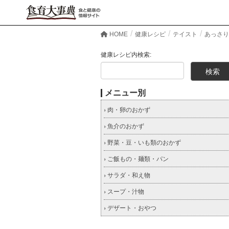
HOME
健康レシピ
テイスト
あっさり
健康レシピ内検索:
メニュー別
肉・卵のおかず
魚介のおかず
野菜・豆・いも類のおかず
ご飯もの・麺類・パン
サラダ・和え物
スープ・汁物
デザート・おやつ