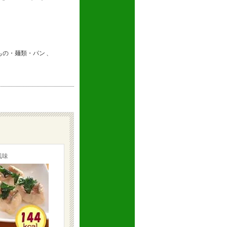
もの・麺類・パン
、
ゆず風味