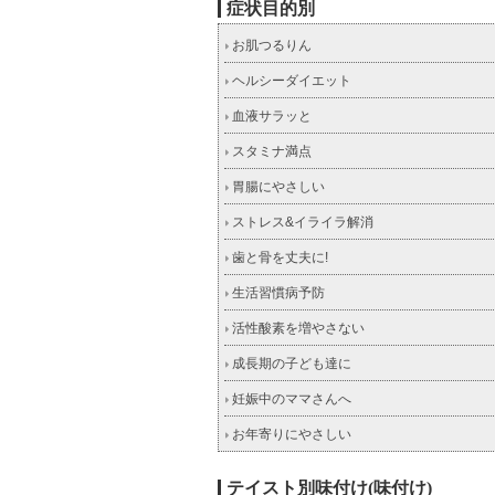
症状目的別
お肌つるりん
ヘルシーダイエット
血液サラッと
スタミナ満点
胃腸にやさしい
ストレス&イライラ解消
歯と骨を丈夫に!
生活習慣病予防
活性酸素を増やさない
成長期の子ども達に
妊娠中のママさんへ
お年寄りにやさしい
テイスト別味付け(味付け)