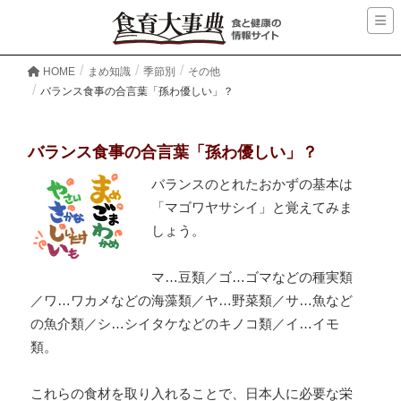
HOME
まめ知識
季節別
その他
バランス食事の合言葉「孫わ優しい」？
バランス食事の合言葉「孫わ優しい」？
バランスのとれたおかずの基本は
「マゴワヤサシイ」と覚えてみま
しょう。
マ…豆類／ゴ…ゴマなどの種実類
／ワ…ワカメなどの海藻類／ヤ…野菜類／サ…魚など
の魚介類／シ…シイタケなどのキノコ類／イ…イモ
類。
これらの食材を取り入れることで、日本人に必要な栄