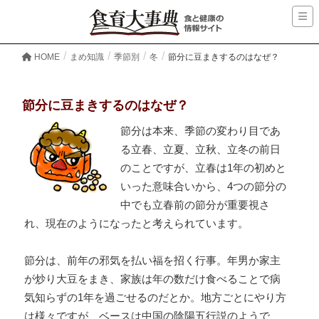
HOME
まめ知識
季節別
冬
節分に豆まきするのはなぜ？
節分に豆まきするのはなぜ？
節分は本来、季節の変わり目であ
る立春、立夏、立秋、立冬の前日
のことですが、立春は1年の初めと
いった意味合いから、4つの節分の
中でも立春前の節分が重要視さ
れ、現在のようになったと考えられています。
節分は、前年の邪気を払い福を招く行事。年男か家主
が炒り大豆をまき、家族は年の数だけ食べることで病
気知らずの1年を過ごせるのだとか。地方ごとにやり方
は様々ですが、ベースは中国の陰陽五行説のようで、