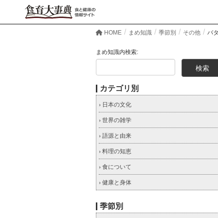
HOME
まめ知識
季節別
その他
バ
まめ知識内検索:
カテゴリ別
日本の文化
世界の雑学
語源と由来
料理の知恵
食について
健康と身体
季節別