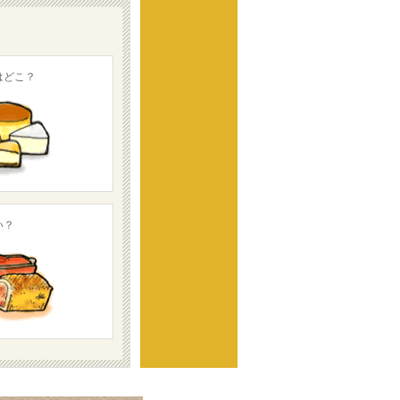
はどこ？
い？