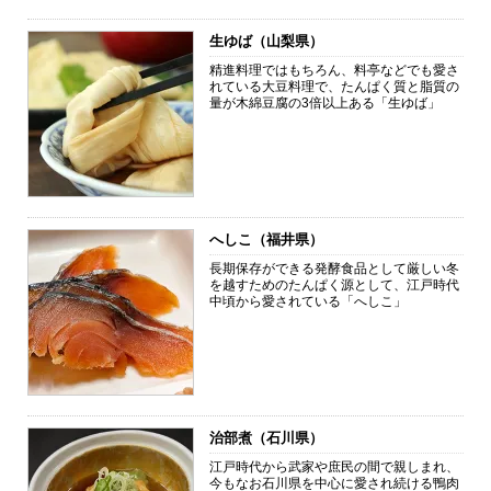
生ゆば（山梨県）
精進料理ではもちろん、料亭などでも愛さ
れている大豆料理で、たんぱく質と脂質の
量が木綿豆腐の3倍以上ある「生ゆば」
へしこ（福井県）
長期保存ができる発酵食品として厳しい冬
を越すためのたんぱく源として、江戸時代
中頃から愛されている「へしこ」
治部煮（石川県）
江戸時代から武家や庶民の間で親しまれ、
今もなお石川県を中心に愛され続ける鴨肉