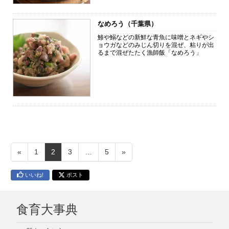
なめろう（千葉県）
鯵や鰯などの新鮮な青魚に味噌とネギやシ
ョウガなどのみじん切りを混ぜ、粘りが出
るまで混ぜたたく漁師飯「なめろう」
«
1
2
3
…
5
»
いいね!
ポスト
食育大事典