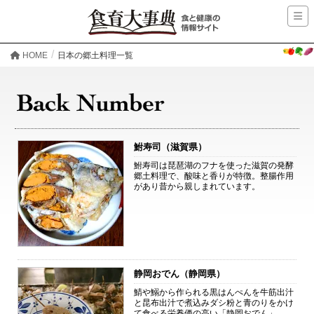
HOME
日本の郷土料理一覧
鮒寿司（滋賀県）
鮒寿司は琵琶湖のフナを使った滋賀の発酵
郷土料理で、酸味と香りが特徴。整腸作用
があり昔から親しまれています。
静岡おでん（静岡県）
鯖や鰯から作られる黒はんぺんを牛筋出汁
と昆布出汁で煮込みダシ粉と青のりをかけ
て食べる栄養価の高い「静岡おでん」