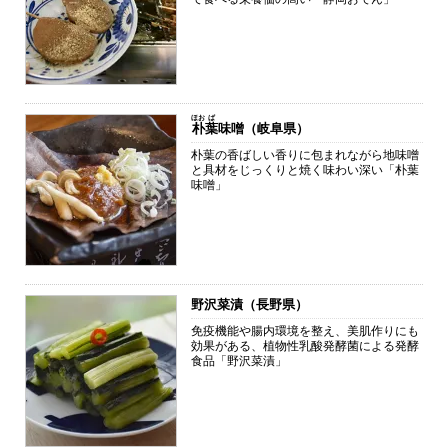
ほお
ば
朴
葉
味噌（岐阜県）
朴葉の香ばしい香りに包まれながら地味噌
と具材をじっくりと焼く味わい深い「朴葉
味噌」
野沢菜漬（長野県）
免疫機能や腸内環境を整え、美肌作りにも
効果がある、植物性乳酸発酵菌による発酵
食品「野沢菜漬」