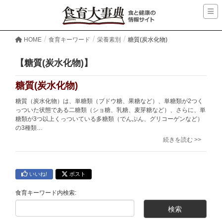
HOME
食育キーワード
栄養素別
糖質(炭水化物)
【糖質(炭水化物)】
糖質(炭水化物)
糖質（炭水化物）は、単糖類（ブドウ糖、果糖など）、単糖類が2つく
っついた状態である二糖類（ショ糖、乳糖、麦芽糖など）、さらに、単
糖類が3つ以上くっついている多糖類（でんぷん、グリコーゲンなど）
の3種類…
続きを読む >>
いいね!
ポスト
食育キーワード内検索: