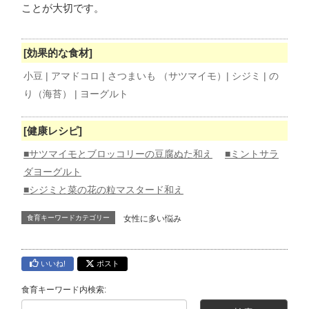
ことが大切です。
[効果的な食材]
小豆 | アマドコロ | さつまいも （サツマイモ）| シジミ | の
り（海苔） | ヨーグルト
[健康レシピ]
■サツマイモとブロッコリーの豆腐ぬた和え
■ミントサラ
ダヨーグルト
■シジミと菜の花の粒マスタード和え
食育キーワードカテゴリー
女性に多い悩み
いいね!
ポスト
食育キーワード内検索: