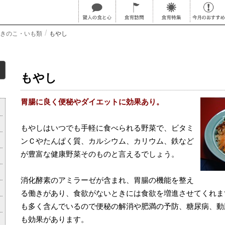
きのこ・いも類
もやし
もやし
胃腸に良く便秘やダイエットに効果あり。
もやしはいつでも手軽に食べられる野菜で、
ビタミ
ンＣ
や
たんぱく質
、
カルシウム
、カリウム、
鉄
など
が豊富な健康野菜そのものと言えるでしょう。
消化酵素のアミラーゼが含まれ、胃腸の機能を整え
る働きがあり、食欲がないときには食欲を増進させてくれま
も多く含んでいるので
便秘
の解消や
肥満
の予防、
糖尿病
、
動
も効果があります。