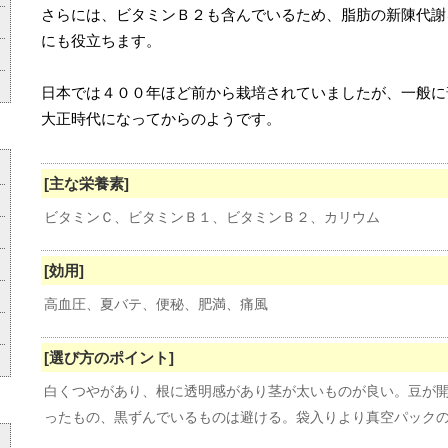
さらには、
ビタミンＢ２
も含んでいるため、脂肪の新陳代謝
にも役立ちます。
日本では４００年ほど前から栽培されていましたが、一般に
大正時代になってからのようです。
[主な栄養素]
ビタミンＣ、ビタミンＢ１、ビタミンＢ２、カリウム
[効用]
高血圧、夏バテ、便秘、肥満、痛風
[選び方のポイント]
白くつやがあり、根に透明感があり茎が太いものが良い。豆が
ったもの、黒ずんでいるものは避ける。袋入りより真空パック