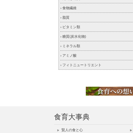
食物繊維
脂質
ビタミン類
糖質(炭水化物)
ミネラル類
アミノ酸
フィトニュートリエント
食育大事典
賢人の食と心