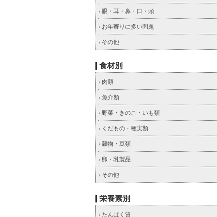
眼・耳・鼻・口・頭
お年寄りに多い問題
その他
食材別
肉類
魚介類
野菜・きのこ・いも類
くだもの・種実類
穀物・豆類
卵・乳製品
その他
栄養素別
たんぱく質