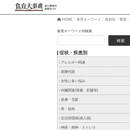
HOME
食育キーワード
食材別
野菜・
食育キーワード内検索:
症状・疾患別
アレルギー関連
新陳代謝
女性に多い悩み
内臓関連(胃腸、肝臓等)
皮膚・毛髪
骨・筋肉
生活習慣病(成人病)
神経・精神・ストレス